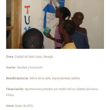
Zona:
Ciudad de Saint Louis, Senegal.
Sector:
Sanidad y formación.
Beneficiarios/as:
Niños de la calle, especialmente, talibés.
Financiación:
Aportaciones privadas por medio de los clientes de banca
Cívica
Inicio:
Enero de 2012.