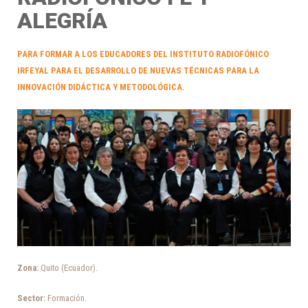
ALEGRÍA
PARA FORMAR A LOS EDUCADORES DEL INSTITUTO RADIOFÓNICO
IRFEYAL PARA EL DESARROLLO DE NUEVAS TÉCNICAS PARA LA
INNOVACIÓN DIDÁCTICA Y METODOLÓGICA.
Zona:
Quito (Ecuador).
Sector:
Formación.