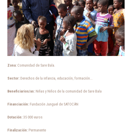
Zona:
Comunidad de Sare Bala.
Sector:
Derechos de la infancia, educación, formación...
Beneficiarios/as:
Niñas y Niños de la comunidad de Sare Bala
Financiación:
Fundación Junguel de SATOCÄN
Dotación:
35 000 euros
Finalización:
Permanente