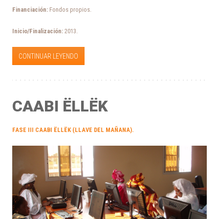
Financiación:
Fondos propios.
Inicio/
Finalización:
2013.
CONTINUAR LEYENDO
CAABI ËLLËK
FASE III CAABI ËLLËK (LLAVE DEL MAÑANA).