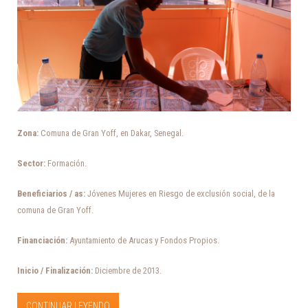
Zona:
Comuna de Gran Yoff, en Dakar, Senegal.
Sector:
Formación.
Beneficiarios / as:
Jóvenes Mujeres en Riesgo de exclusión social, de la
comuna de Gran Yoff.
Financiación:
Ayuntamiento de Arucas y Fondos Propios.
Inicio / Finalización:
Diciembre de 2013.
CONTINUAR LEYENDO