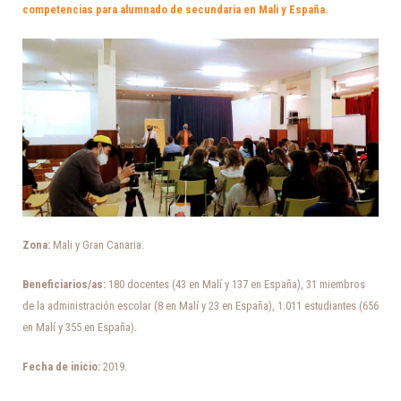
competencias para alumnado de secundaria en Mali y España.
Zona:
Mali y Gran Canaria.
Beneficiarios/as:
1
80
docentes
(
43
en
Malí
y
137
en
España
),
31
miembros
de
la
administración
escolar
(
8
en
Malí
y
23
en
España
),
1
.
011
estudiantes
(
656
en
Malí
y
355
en
España
).
Fecha de inicio:
2019.