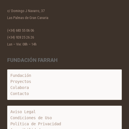
c/ Domingo J Navarro, 37
Las Palmas de Gran Canaria
(+34) 683 55 06 06
(+34) 928 25 26 26
Lun – Vie: 08h – 14h
FUNDACIÓN FARRAH
Fundación
Proyectos
Colabora
Contacto
Aviso Legal
Condiciones de Uso
Política de Privacidad