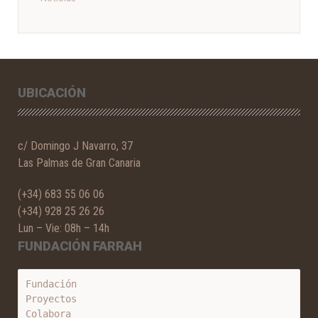
UBICACIÓN
c/ Domingo J Navarro, 37
Las Palmas de Gran Canaria
(+34) 683 55 06 06
(+34) 928 25 26 26
Lun – Vie: 08h – 14h
FUNDACIÓN FARRAH
Fundación
Proyectos
Colabora