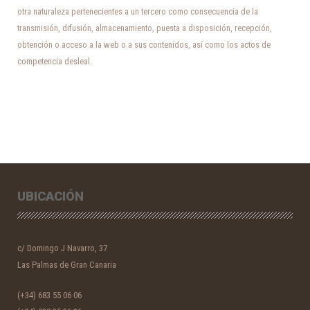
otra naturaleza pertenecientes a un tercero como consecuencia de la
transmisión, difusión, almacenamiento, puesta a disposición, recepción,
obtención o acceso a la web o a sus contenidos, así como los actos de
competencia desleal.
UBICACIÓN
c/ Domingo J Navarro, 37
Las Palmas de Gran Canaria
(+34) 683 55 06 06