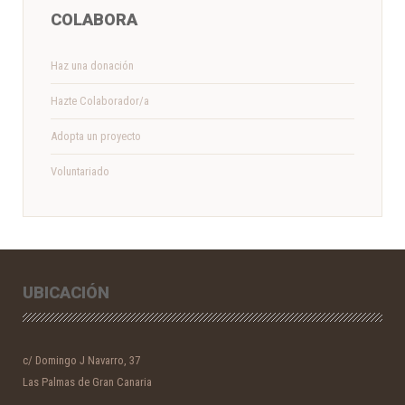
COLABORA
Haz una donación
Hazte Colaborador/a
Adopta un proyecto
Voluntariado
UBICACIÓN
c/ Domingo J Navarro, 37
Las Palmas de Gran Canaria