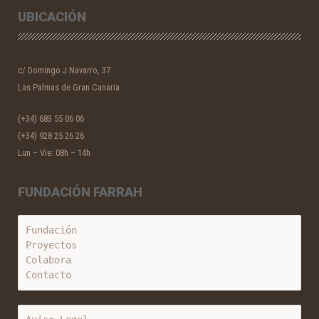
UBICACIÓN
c/ Domingo J Navarro, 37
Las Palmas de Gran Canaria
(+34) 683 55 06 06
(+34) 928 25 26 26
Lun – Vie: 08h – 14h
FUNDACIÓN FARRAH
Fundación
Proyectos
Colabora
Contacto