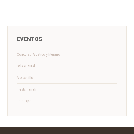
EVENTOS
Concurso Artístico y literario
Sala cultural
Mercadillo
Fiesta Farrah
FotoExpo