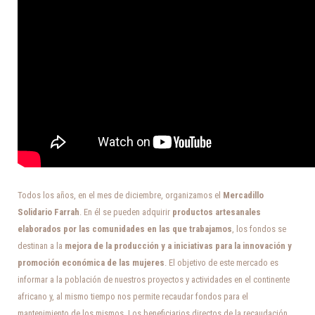
Todos los años, en el mes de diciembre, organizamos el
Mercadillo
Solidario Farrah
. En él se pueden adquirir
productos artesanales
elaborados por las comunidades en las que trabajamos
, los fondos se
destinan a la
mejora de la producción y a iniciativas para la innovación y
promoción económica de las mujeres
. El objetivo de este mercado es
informar a la población de nuestros proyectos y actividades en el continente
africano y, al mismo tiempo nos permite recaudar fondos para el
mantenimiento de los mismos. Los beneficiarios directos de la recaudación