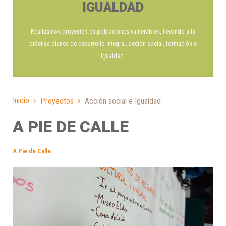
IGUALDAD
Realizamos proyectos en poblaciones vulnerables, llevando a la
práctica planes de desarrollo integral, acción social, formación e
igualdad.
Inicio
Proyectos
Acción social e Igualdad
A PIE DE CALLE
A Pie de Calle
.