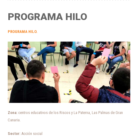
PROGRAMA HILO
PROGRAMA HILO
.
Zona:
centros educativos de los Riscos y La Paterna, Las Palmas de Gran
Canaria.
Sector:
Acción social