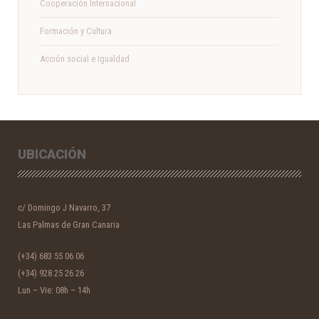
Cooperación Internacional
Formación y Cultura
Acción social e Igualdad
UBICACIÓN
c/ Domingo J Navarro, 37
Las Palmas de Gran Canaria
(+34) 683 55 06 06
(+34) 928 25 26 26
Lun – Vie: 08h – 14h