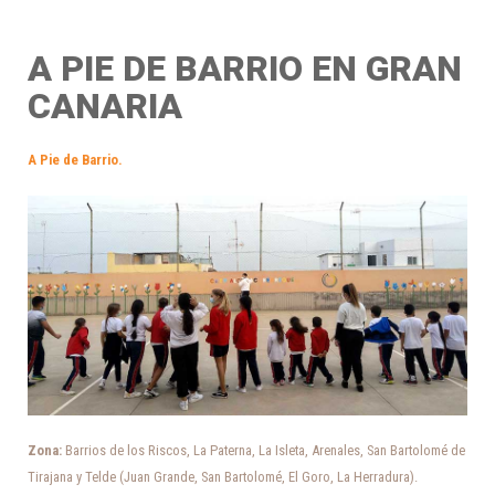
A PIE DE BARRIO EN GRAN
CANARIA
A Pie de Barrio
.
Zona:
Barrios de los Riscos, La Paterna, La Isleta, Arenales, San Bartolomé de
Tirajana y Telde (Juan Grande, San Bartolomé, El Goro, La Herradura).