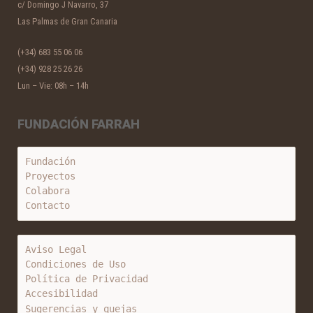
c/ Domingo J Navarro, 37
Las Palmas de Gran Canaria
(+34) 683 55 06 06
(+34) 928 25 26 26
Lun – Vie: 08h – 14h
FUNDACIÓN FARRAH
Fundación
Proyectos
Colabora
Contacto
Aviso Legal
Condiciones de Uso
Política de Privacidad
Accesibilidad
Sugerencias y quejas