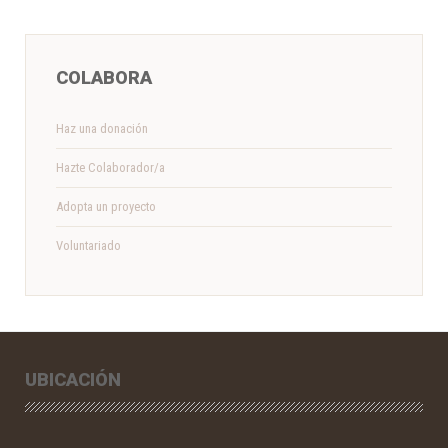
COLABORA
Haz una donación
Hazte Colaborador/a
Adopta un proyecto
Voluntariado
UBICACIÓN